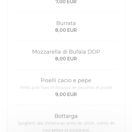
7,00 EUR
Burrata
8,00 EUR
Mozzarella di Bufala DOP
8,00 EUR
Piselli cacio e pepe
Petits pois frais et mousse de pecorino et poivre
9,00 EUR
Bottarga
Spaghetti alla chitarra au zeste de citron, créme de
courgettes et poutargue