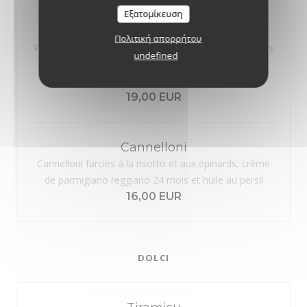
Εξατομίκευση
Fettuccine alla Bolognese
Πολιτική απορρήτου
Pâtes fraîches aux épinards avec un rage de 3 viandes
undefined
veau, boeuf et cochon mijoté pendant 12 heures,
sauce tomate San Marzano
19,00 EUR
Cannelloni
Cannelloni farcies à la risotto et aux épinards, crème
de parmigiano reggiano 24 mois et huile au persil
16,00 EUR
DOLCI