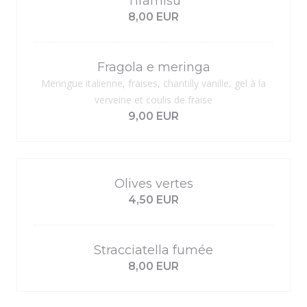
Tiramisu
8,00 EUR
Fragola e meringa
Meringue italienne, fraises, chantilly vanille, gel à la
verveine et coulis de fraise
9,00 EUR
Olives vertes
4,50 EUR
Stracciatella fumée
8,00 EUR