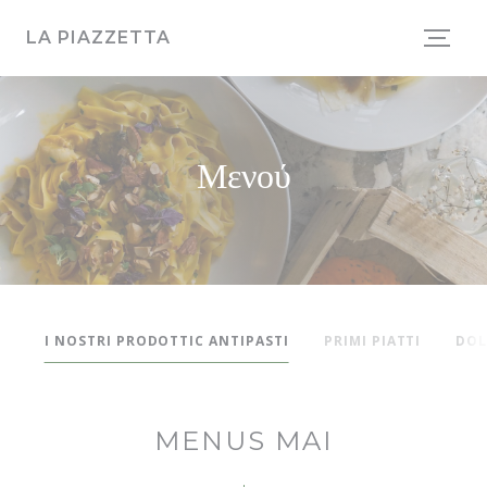
Πίνακας διαχείρισης "Μπισκότων" (Cookies)
LA PIAZZETTA
Μενού
I NOSTRI PRODOTTIC ANTIPASTI
PRIMI PIATTI
DOL
MENUS MAI